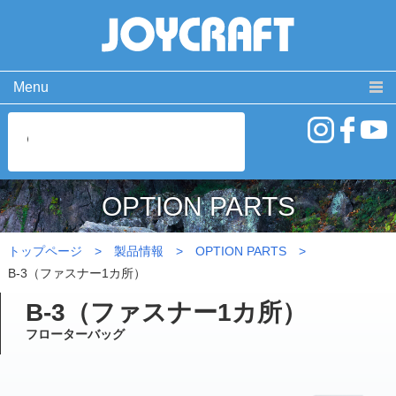
Menu
製品情報
取扱説明書
PRODUCT
MANUAL
ココが違う！
動 画
SPECIAL
MOVIE
OPTION PARTS
よくある質問
お問い合わせ
FAQ
CONTACT
トップページ
製品情報
OPTION PARTS
会社概要
免責事項・サイトご利用案内
サイトマップ
B-3（ファスナー1カ所）
B-3（ファスナー1カ所）
フローターバッグ