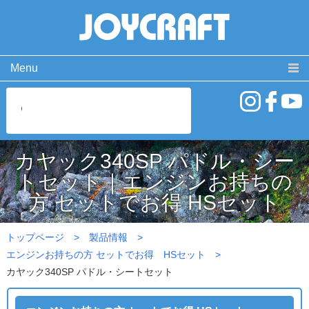
Menu
製品情報
取扱説明書
PRODUCT
MANUAL
ココが違う！
動 画
SPECIAL
MOVIE
カヤック340SP パドル・シー
よくある質問
お問い合わせ
トセット｜エンジンお持ちの
FAQ
CONTACT
方 セットでお得 HSセット
会社概要
免責事項・サイトご利用案内
サイトマップ
トップページ
製品情報
エンジンお持ちの方 セットでお得 HSセット
カヤック340SP パドル・シートセット