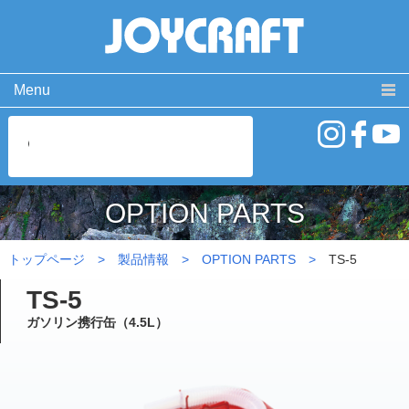
Menu
製品情報
取扱説明書
PRODUCT
MANUAL
ココが違う！
動 画
SPECIAL
MOVIE
OPTION PARTS
よくある質問
お問い合わせ
FAQ
CONTACT
トップページ
製品情報
OPTION PARTS
TS-5
会社概要
免責事項・サイトご利用案内
サイトマップ
TS-5
ガソリン携行缶（4.5L）