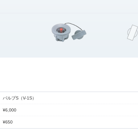
バルブS（V-1S）
¥6,000
¥650