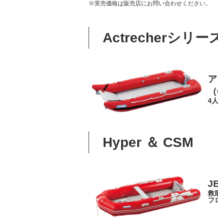
※実売価格は販売店にお問い合わせください。
Actrecherシリー
ア
（
4
Hyper ＆ CSM
J
救
フ