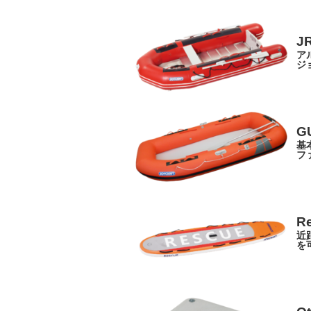
J
ア
ジ
G
基
フ
R
近
を