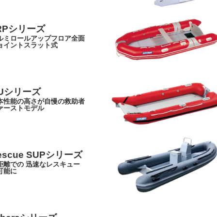
RPシリーズ
ルミロールアップフロア全面
ョイントスラット式
Uシリーズ
本性能の高さが自慢の救助者
ァーストモデル
escue SUPシリーズ
距離での 迅速なレスキュー
可能に