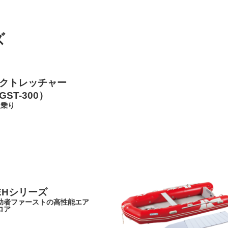
ズ
クトレッチャー
GST-300）
人乗り
EHシリーズ
助者ファーストの高性能エア
ロア