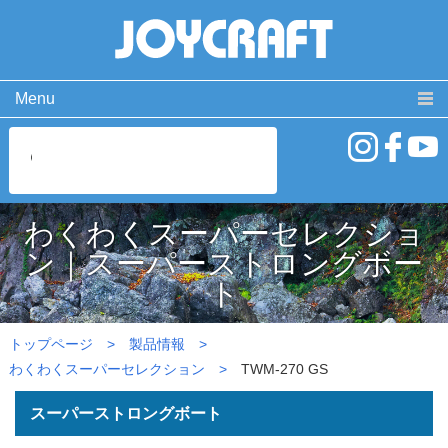
Menu
製品情報
取扱説明書
PRODUCT
MANUAL
ココが違う！
動 画
SPECIAL
MOVIE
わくわくスーパーセレクショ
よくある質問
お問い合わせ
ン｜スーパーストロングボー
FAQ
CONTACT
ト
会社概要
免責事項・サイトご利用案内
サイトマップ
トップページ
製品情報
わくわくスーパーセレクション
TWM-270 GS
スーパーストロングボート